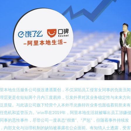
里本地生活服务公司接连遭遇重创，不仅深陷员工侵害女同事的负面丑闻
理层更是在短短两个月内三度易帅，引发外界对其业务稳定性与未来方向
泛质疑。与此该公司旗下经营个人本外币兑换特许业务也面临着前所未有
任危机和监管压力。\n\n早在2019年，阿里本地生活就被曝出员工涉嫌
同事的恶性事件，尽管公司一度表态“彻查”、“严惩”，但随着事件持续发
，内部文化与治理机制的缺陷被暴露在公众面前。有知情人士透露，受害