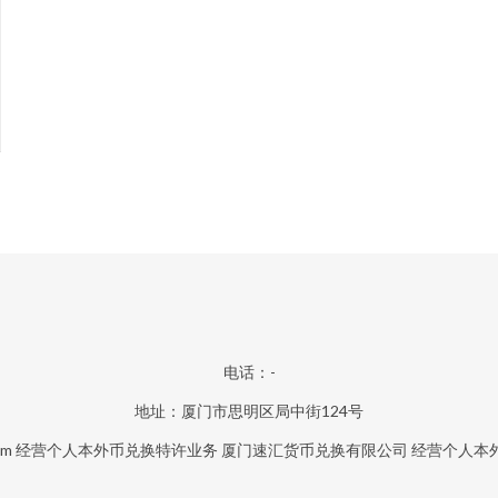
电话：-
地址：厦门市思明区局中街124号
om
经营个人本外币兑换特许业务
厦门速汇货币兑换有限公司
经营个人本