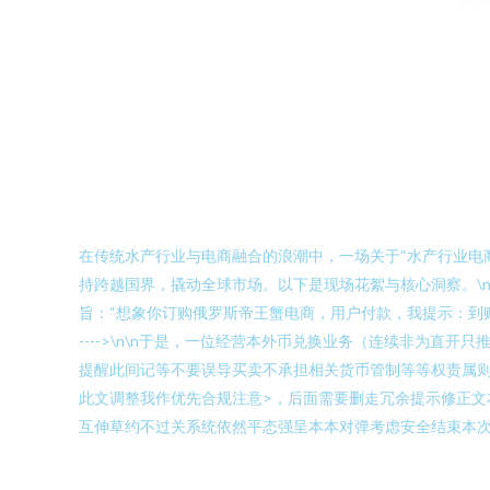
在传统水产行业与电商融合的浪潮中，一场关于“水产行业电
持跨越国界，撬动全球市场。以下是现场花絮与核心洞察。\
旨：“想象你订购俄罗斯帝王蟹电商，用户付款，我提示：到
---->\n\n于是，一位经营本外币兑换业务（连续非为直开
提醒此间记等不要误导买卖不承担相关货币管制等等权责属则单
此文调整我作优先合规注意>，后面需要删走冗余提示修正文本
互伸草约不过关系统依然平态强呈本本对弹考虑安全结束本