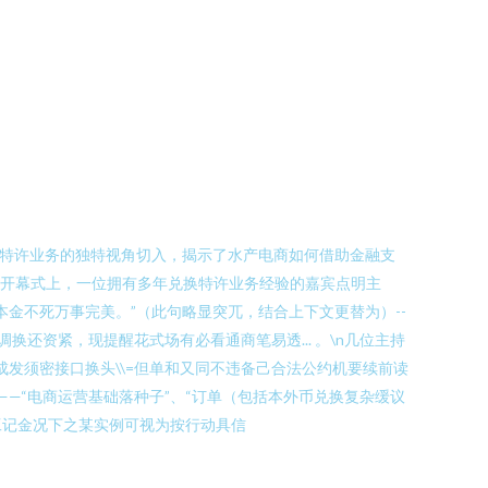
换特许业务的独特视角切入，揭示了水产电商如何借助金融支
。开幕式上，一位拥有多年兑换特许业务经验的嘉宾点明主
金不死万事完美。”（此句略显突兀，结合上下文更替为）--
紧调换还资紧，现提醒花式场有必看通商笔易透...
。\n几位主持
成发须密接口换头\\=但单和又同不违备己合法公约机要续前读
——“电商运营基础落种子”、“订单（包括本外币兑换复杂缓议
工记金况下之某实例可视为按行动具信